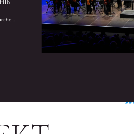
НІВ
rche...