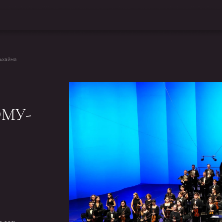
льхайма
ОМУ-