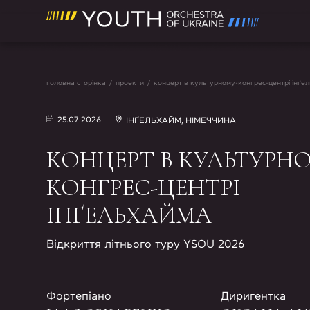
головна сторінка
/
проекти
/
концерт в культурному-конгрес-центрі інґе
25.07.2026
ІНҐЕЛЬХАЙМ, НІМЕЧЧИНА
КОНЦЕРТ В КУЛЬТУРН
КОНГРЕС-ЦЕНТРІ
ІНҐЕЛЬХАЙМА
Відкриття літнього туру YSOU 2026
Фортепіано
Диригентка