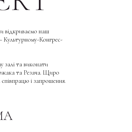
ЄКТ
ми відкриваємо наш
– Культурному-Конгрес-
у залі та виконати
ржака та Резача. Щиро
 співпрацю і запрошення.
МА