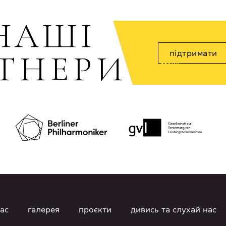
НАШI
ТНЕРИ
підтримати
ас
галерея
проєкти
дивись та слухай нас