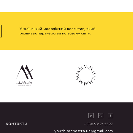
Український молодіжний колектив, який
розвиває партнерства по всьому світу.
контакти
+380681713397
youth.orchestra.ua@gmail.com