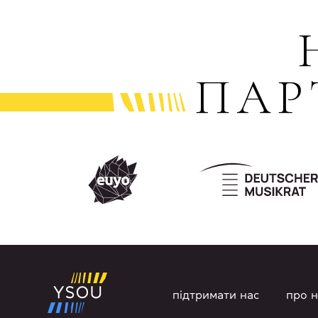
ПАР
підтримати нас
про н